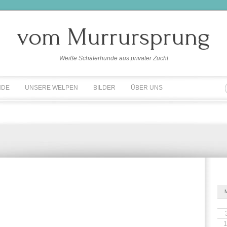
vom Murrursprung
Weiße Schäferhunde aus privater Zucht
NDE
UNSERE WELPEN
BILDER
ÜBER UNS
1