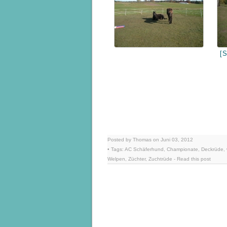
[
Posted by Thomas on Juni 03, 2012
• Tags:
AC Schäferhund
,
Championate
,
Deckrüde
,
Welpen
,
Züchter
,
Zuchtrüde
-
Read this post