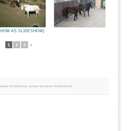
SHOW AS SLIDESHOW]
1
2
3
►
weißer Schäferhund
,
weisser Schweizer Schäferhund
,