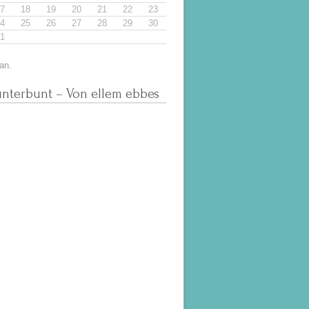
7
18
19
20
21
22
23
4
25
26
27
28
29
30
1
an.
nterbunt – Von ellem ebbes