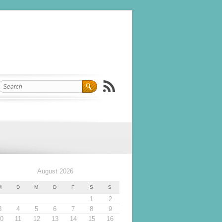
August 2026
M
D
M
D
F
S
S
1
2
3
4
5
6
7
8
9
0
11
12
13
14
15
16