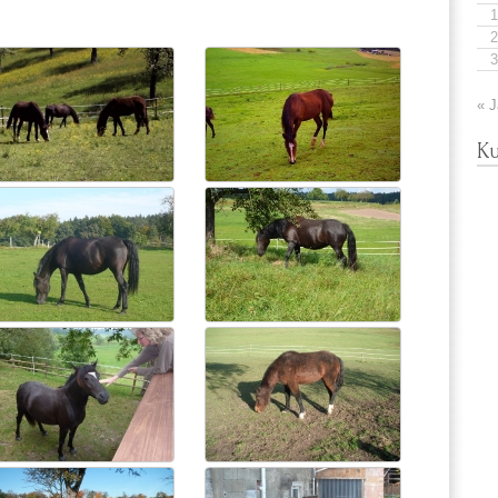
1
2
3
« J
Ku